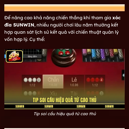
Bí kíp soi cầu hiệu quả từ các cao thủ
Để nâng cao khả năng chiến thắng khi tham gia
xóc
đĩa SUNWIN
, nhiều người chơi lâu năm thường kết
hợp quan sát lịch sử kết quả với chiến thuật quản lý
vốn hợp lý. Cụ thể:
Tip soi cầu hiệu quả từ cao thủ