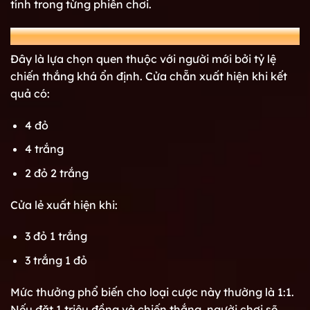
tính trong từng phiên chơi.
Cược chẵn lẻ
Đây là lựa chọn quen thuộc với người mới bởi tỷ lệ
chiến thắng khá ổn định. Cửa chẵn xuất hiện khi kết
quả có:
4 đỏ
4 trắng
2 đỏ 2 trắng
Cửa lẻ xuất hiện khi:
3 đỏ 1 trắng
3 trắng 1 đỏ
Mức thưởng phổ biến cho loại cược này thường là 1:1.
Nếu đặt 1 triệu đồng và chiến thắng, người chơi sẽ