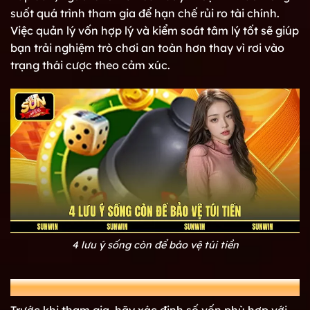
suốt quá trình tham gia để hạn chế rủi ro tài chính.
Việc quản lý vốn hợp lý và kiểm soát tâm lý tốt sẽ giúp
bạn trải nghiệm trò chơi an toàn hơn thay vì rơi vào
trạng thái cược theo cảm xúc.
4 lưu ý sống còn để bảo vệ túi tiền
Đặt giới hạn ngân sách rõ ràng