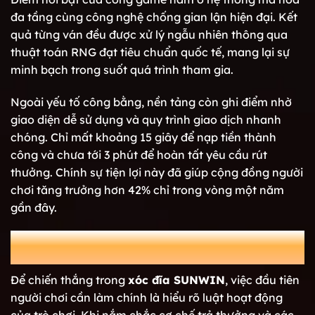
đa tầng cùng công nghệ chống gian lận hiện đại. Kết
quả từng ván đều được xử lý ngẫu nhiên thông qua
thuật toán RNG đạt tiêu chuẩn quốc tế, mang lại sự
minh bạch trong suốt quá trình tham gia.
Ngoài yếu tố công bằng, nền tảng còn ghi điểm nhờ
giao diện dễ sử dụng và quy trình giao dịch nhanh
chóng. Chỉ mất khoảng 15 giây để nạp tiền thành
công và chưa tới 3 phút để hoàn tất yêu cầu rút
thưởng. Chính sự tiện lợi này đã giúp cộng đồng người
chơi tăng trưởng hơn 42% chỉ trong vòng một năm
gần đây.
Luật chơi và các cửa đặt cược xóc đĩa
SUNWIN dành cho tân thủ
Để chiến thắng trong
xóc đĩa SUNWIN
, việc đầu tiên
người chơi cần làm chính là hiểu rõ luật hoạt động