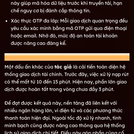
này giúp mã hóa dữ liệu trước khi truyền tải, hạn
chế nguy cơ bị đánh cắp thông tin.
Xác thực OTP đa lớp: Mỗi giao dịch quan trọng đều
yêu cầu xác minh bằng mã OTP gửi qua điện thoại
hoặc email. Nhờ đó, mức độ an toàn tài khoản
được nâng cao đáng kể.
Tác giả giúp tối ưu quy trình thanh toán trực tuyến
Một dấu ấn khác của
tác giả
là cải tiến toàn diện hệ
thống giao dịch tài chính. Trước đây, việc xử lý nạp rút
có thể mất từ 10 đến 15 phút. Hiện nay, phần lớn giao
dịch được hoàn tất trong vòng chưa đầy 3 phút.
Để đạt được kết quả này, nền tảng đã liên kết với
nhiều ngân hàng lớn, ví điện tử và các phương thức
thanh toán hiện đại. Ngoài tốc độ xử lý nhanh, tính
minh bạch cũng được nâng cao thông qua hệ thống
lịch sử giao dịch chi tiết. Điều này góp phần củng cố