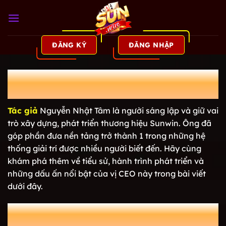
Bỏ
qua
nội
dung
ĐĂNG KÝ
ĐĂNG NHẬP
Tác Giả Nhật Tâm – Hành Trình Kiến
Tạo Thành Công Cho SUNWIN
Tác giả
Nguyễn Nhật Tâm là người sáng lập và giữ vai
trò xây dựng, phát triển thương hiệu Sunwin. Ông đã
góp phần đưa nền tảng trở thành 1 trong những hệ
thống giải trí được nhiều người biết đến. Hãy cùng
khám phá thêm về tiểu sử, hành trình phát triển và
những dấu ấn nổi bật của vị CEO này trong bài viết
dưới đây.
Đôi nét về tác giả – CEO Nguyễn Nhật
Tâm